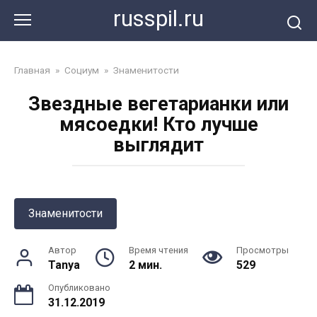
Перейти
russpil.ru
к
контенту
Главная
»
Социум
»
Знаменитости
Звездные вегетарианки или
мясоедки! Кто лучше
выглядит
Знаменитости
Автор
Время чтения
Просмотры
Tanya
2 мин.
529
Опубликовано
31.12.2019