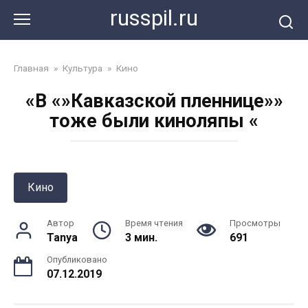
Перейти
russpil.ru
к
контенту
Главная
»
Культура
»
Кино
«В «»Кавказской пленнице»»
тоже были киноляпы «
Кино
Автор
Время чтения
Просмотры
Tanya
3 мин.
691
Опубликовано
07.12.2019