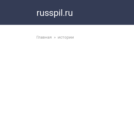
Перейти
russpil.ru
к
контенту
Главная
»
истории