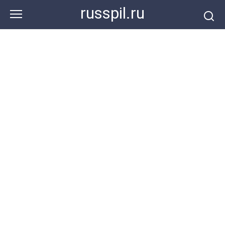
Перейти
russpil.ru
к
контенту