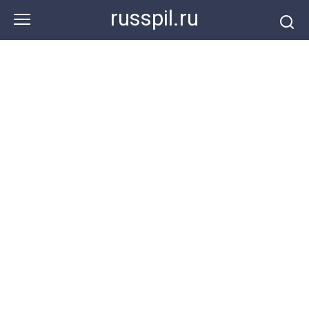
Перейти
russpil.ru
к
контенту