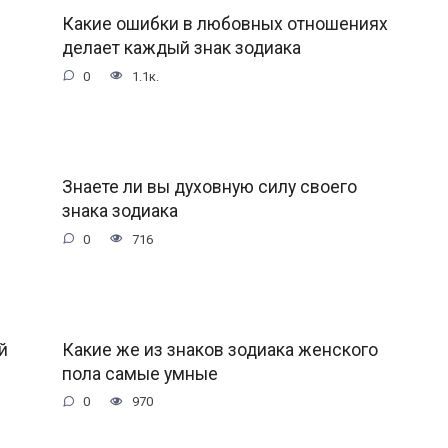
Какие ошибки в любовных отношениях
делает каждый знак зодиака
0
1.1к.
Знаете ли вы духовную силу своего
знака зодиака
0
716
й
Какие же из знаков зодиака женского
пола самые умные
0
970