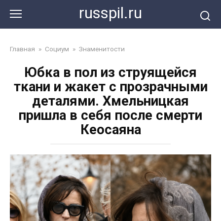
Перейти
russpil.ru
к
контенту
Главная
»
Социум
»
Знаменитости
Юбка в пол из струящейся
ткани и жакет с прозрачными
деталями. Хмельницкая
пришла в себя после смерти
Кеосаяна