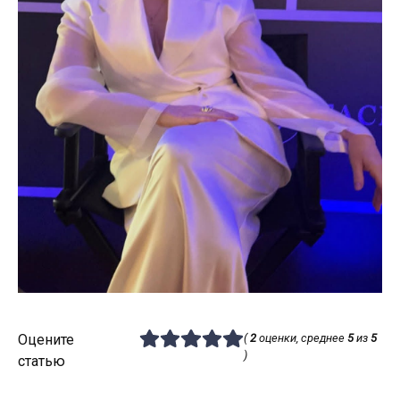
Оцените
(
2
оценки, среднее
5
из
5
)
статью