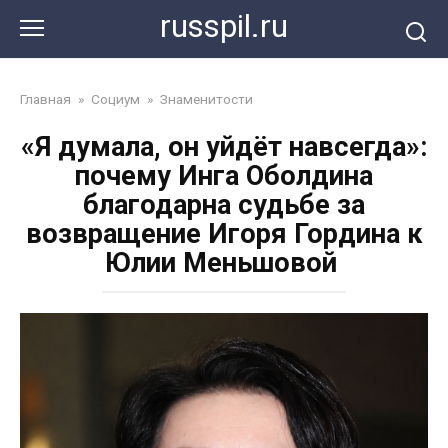
Перейти
russpil.ru
к
контенту
Главная
»
Социум
»
Знаменитости
«Я думала, он уйдёт навсегда»:
почему Инга Оболдина
благодарна судьбе за
возвращение Игоря Гордина к
Юлии Меньшовой