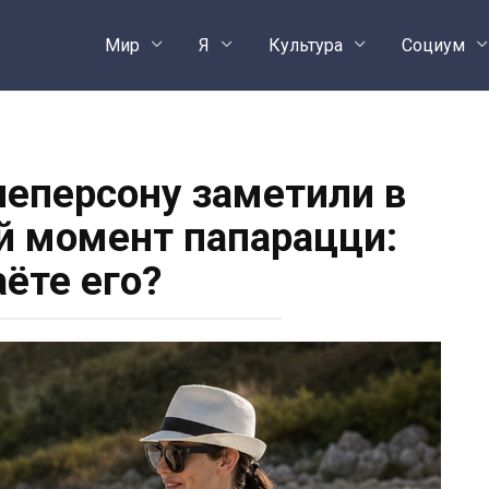
Мир
Я
Культура
Социум
еперсону заметили в
 момент папарацци:
аёте его?