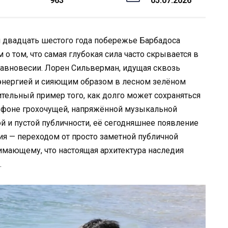
963
05.07.2026
 двадцать шестого года побережье Барбадоса
 том, что самая глубокая сила часто скрывается в
авновесии. Лорен Сильверман, идущая сквозь
энергией и сияющим образом в лесном зелёном
ительный пример того, как долго может сохраняться
а фоне грохочущей, напряжённой музыкальной
ой и пустой публичности, её сегодняшнее появление
я — переходом от просто заметной публичной
имающему, что настоящая архитектура наследия
.