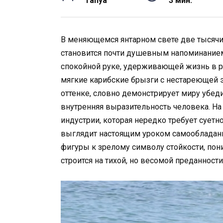
Tanya
3 мин.
В меняющемся янтарном свете две тысячи
становится почти душевным напоминанием о
спокойной руке, удерживающей жизнь в р
мягкие карибские брызги с нестареющей 
оттенке, словно демонстрирует миру убед
внутренняя выразительность человека. Н
индустрии, которая нередко требует суетн
выглядит настоящим уроком самообладани
фигуры к зрелому символу стойкости, пон
строится на тихой, но весомой преданности