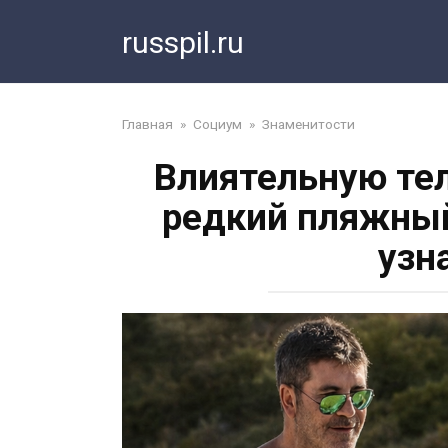
Перейти
russpil.ru
к
контенту
Главная
»
Социум
»
Знаменитости
Влиятельную тел
редкий пляжный
узн