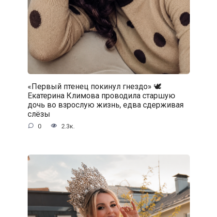
«Первый птенец покинул гнездо» 🕊️
Екатерина Климова проводила старшую
дочь во взрослую жизнь, едва сдерживая
слёзы
0
2.3к.