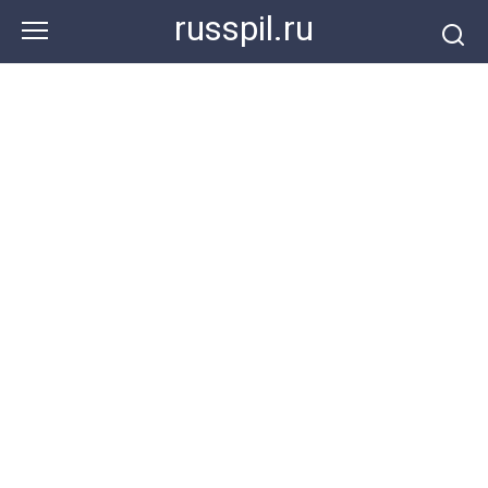
Перейти
russpil.ru
к
контенту