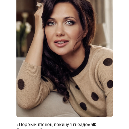
«Первый птенец покинул гнездо» 🕊️