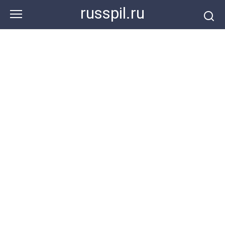
Перейти
russpil.ru
к
контенту