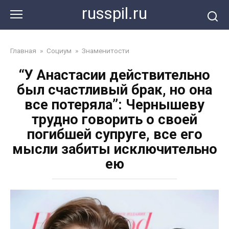
Перейти
russpil.ru
к
контенту
Главная
»
Социум
»
Знаменитости
“У Анастасии действительно
был счастливый брак, но она
все потеряла”: Чернышеву
трудно говорить о своей
погибшей супруге, все его
мысли забиты исключительно
ею