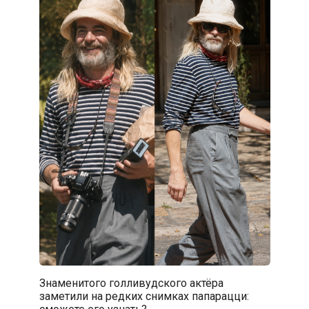
Знаменитого голливудского актёра
заметили на редких снимках папарацци: