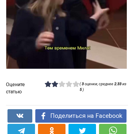
Оцените
(
3
оценки, среднее
2.33
из
5
)
статью
Поделиться на Facebook