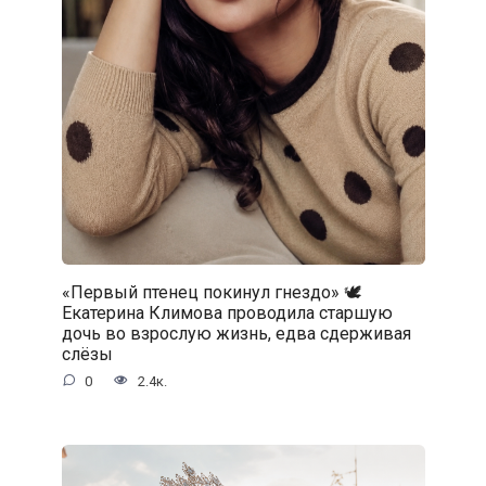
«Первый птенец покинул гнездо» 🕊️
Екатерина Климова проводила старшую
дочь во взрослую жизнь, едва сдерживая
слёзы
0
2.4к.