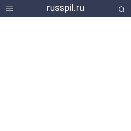
Перейти
russpil.ru
к
контенту