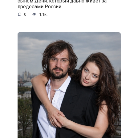
сыном Дени, который давно живёт за
пределами России
0
1.1к.