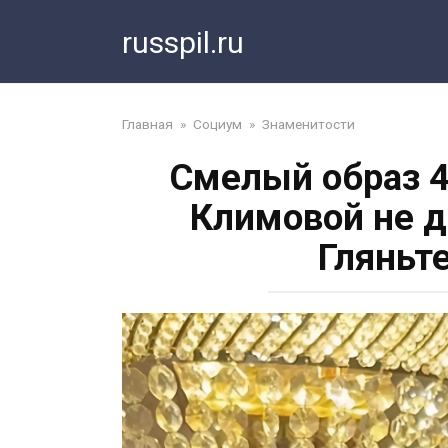
Перейти
russpil.ru
к
контенту
Главная
»
Социум
»
Знаменитости
Смелый образ 4
Климовой не д
Гляньте