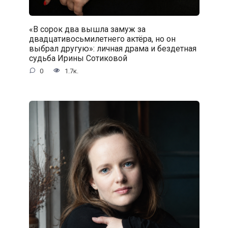
«В сорок два вышла замуж за
двадцативосьмилетнего актёра, но он
выбрал другую»: личная драма и бездетная
судьба Ирины Сотиковой
0
1.7к.