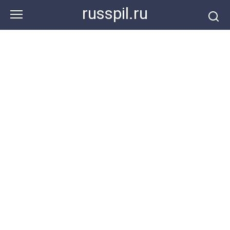
Перейти
russpil.ru
к
контенту