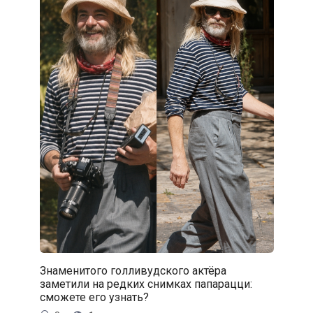
Знаменитого голливудского актёра
заметили на редких снимках папарацци:
сможете его узнать?