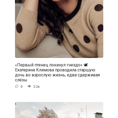
«Первый птенец покинул гнездо» 🕊️
Екатерина Климова проводила старшую
дочь во взрослую жизнь, едва сдерживая
слёзы
0
2.2к.