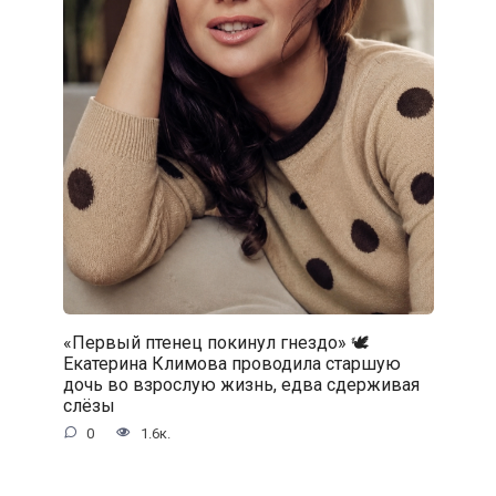
«Первый птенец покинул гнездо» 🕊️
Екатерина Климова проводила старшую
дочь во взрослую жизнь, едва сдерживая
слёзы
0
1.6к.