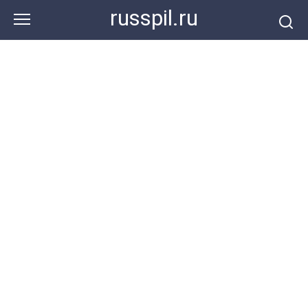
Перейти
russpil.ru
к
контенту