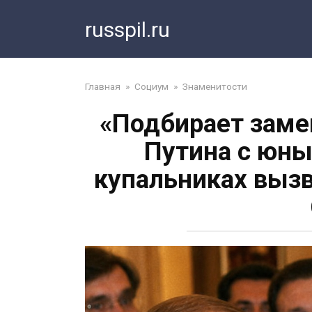
Перейти
russpil.ru
к
контенту
Главная
»
Социум
»
Знаменитости
«Подбирает заме
Путина с юны
купальниках вызв