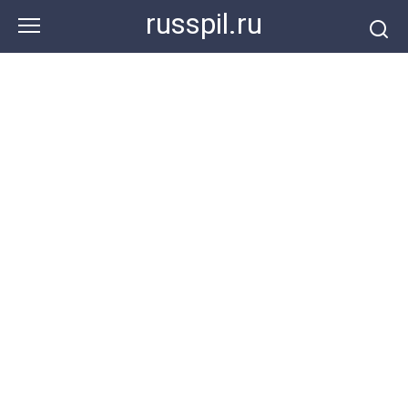
Перейти
russpil.ru
к
контенту