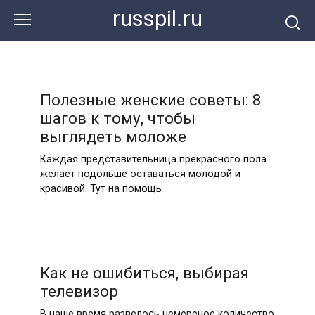
Перейти
russpil.ru
к
контенту
Полезные женские советы: 8
шагов к тому, чтобы
выглядеть моложе
Каждая представительница прекрасного пола
желает подольше оставаться молодой и
красивой. Тут на помощь
Как не ошибиться, выбирая
телевизор
В наше время развелось немереное количество