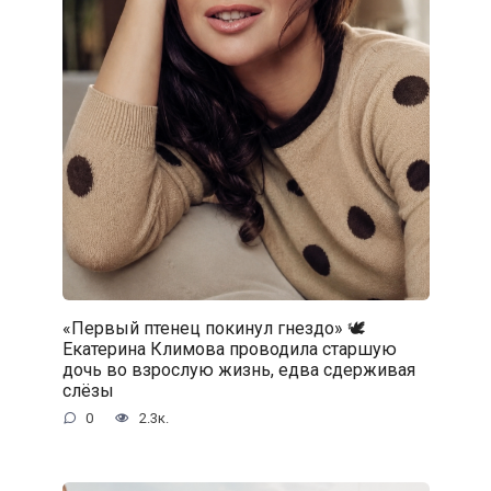
«Первый птенец покинул гнездо» 🕊️
Екатерина Климова проводила старшую
дочь во взрослую жизнь, едва сдерживая
слёзы
0
2.3к.