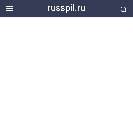
Перейти
russpil.ru
к
контенту