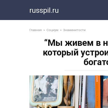
Перейти
russpil.ru
к
контенту
Главная
»
Социум
»
Знаменитости
“Мы живем в н
который устро
богат