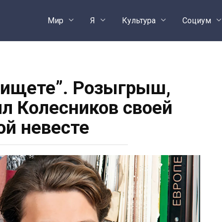
Мир
Я
Культура
Социум
ищете”. Розыгрыш,
ил Колесников своей
ой невесте