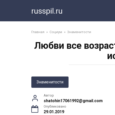
Перейти
russpil.ru
к
контенту
Главная
»
Социум
»
Знаменитости
Любви все возрас
и
Знаменитости
Автор
shatohin17061992@gmail.com
Опубликовано
29.01.2019