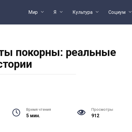
Мир
Я
Культура
Социум
ты покорны: реальные
стории
Время чтения
Просмотры
5 мин.
912