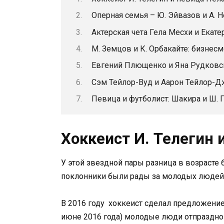
Оперная семья – Ю. Эйвазов и А. 
Актерская чета Гела Месхи и Екат
М. Земцов и К. Орбакайте: бизнес
Евгений Плющенко и Яна Рудковск
Сэм Тейлор-Вуд и Аарон Тейлор-
Певица и футболист: Шакира и Ш. 
Хоккеист И. Телегин 
У этой звездной пары разница в возрасте 6
поклонники были рады за молодых людей
В 2016 году хоккеист сделал предложение 
июне 2016 года) молодые люди отпраздно