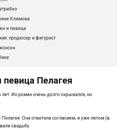
Нетребко
ерина Климова
мен и певица
ая: продюсер и фигурист
Джонсон
Пике
и певица Пелагея
 лет. Их роман очень долго скрывался, но
.
Пелагее. Она ответила согласием, и уже летом (в
вали свадьбу.