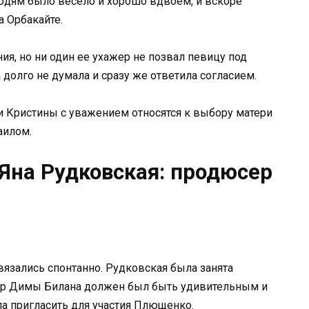
дям было весело и хорошо вдвоем, и вскоре
 Орбакайте.
я, но ни один ее ухажер не позвал певицу под
долго не думала и сразу же ответила согласием.
и Кристины с уважением относятся к выбору матери
аилом.
Яна Рудковская: продюсер
язались спонтанно. Рудковская была занята
ер Димы Билана должен был быть удивительным и
ла пригласить для участия Плющенко.