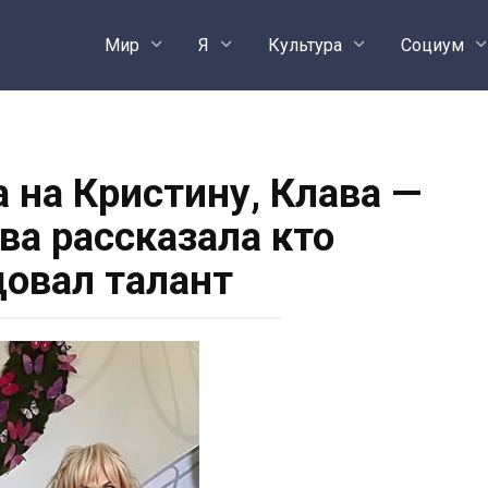
Мир
Я
Культура
Социум
 на Кристину, Клава —
ева рассказала кто
довал талант