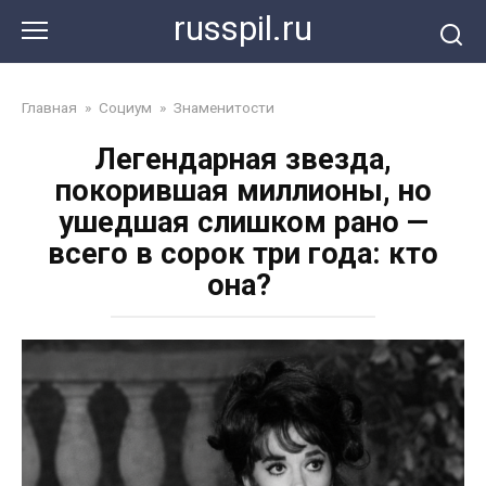
Перейти
russpil.ru
к
контенту
Главная
»
Социум
»
Знаменитости
Легендарная звезда,
покорившая миллионы, но
ушедшая слишком рано —
всего в сорок три года: кто
она?