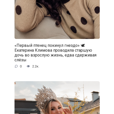
«Первый птенец покинул гнездо» 🕊️
Екатерина Климова проводила старшую
дочь во взрослую жизнь, едва сдерживая
слёзы
0
2.2к.