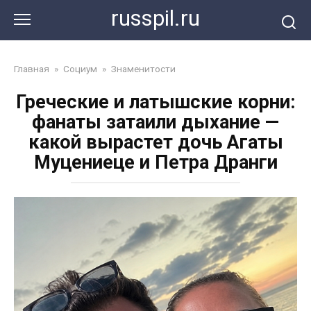
Перейти
russpil.ru
к
контенту
Главная
»
Социум
»
Знаменитости
Греческие и латышские корни:
фанаты затаили дыхание —
какой вырастет дочь Агаты
Муцениеце и Петра Дранги