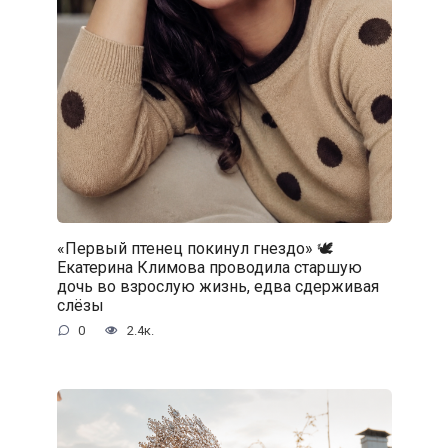
«Первый птенец покинул гнездо» 🕊️
Екатерина Климова проводила старшую
дочь во взрослую жизнь, едва сдерживая
слёзы
0
2.4к.