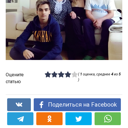
Оцените
(
1
оценка, среднее
4
из
5
)
статью
Поделиться на Facebook