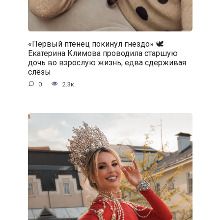
«Первый птенец покинул гнездо» 🕊️
Екатерина Климова проводила старшую
дочь во взрослую жизнь, едва сдерживая
слёзы
0
2.3к.