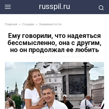
Перейти
russpil.ru
к
контенту
Главная
»
Социум
»
Знаменитости
Ему говорили, что надеяться
бессмысленно, она с другим,
но он продолжал ее любить