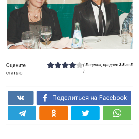
Оцените
(
5
оценок, среднее
3.8
из
5
)
статью
Поделиться на Facebook