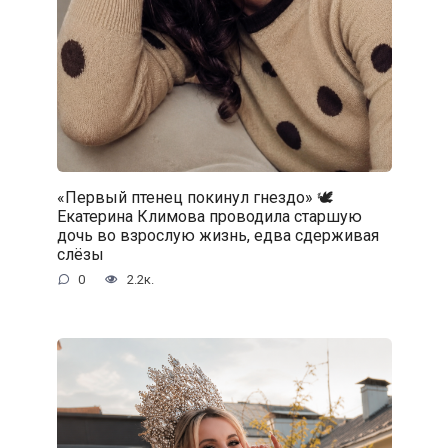
«Первый птенец покинул гнездо» 🕊️
Екатерина Климова проводила старшую
дочь во взрослую жизнь, едва сдерживая
слёзы
0
2.2к.