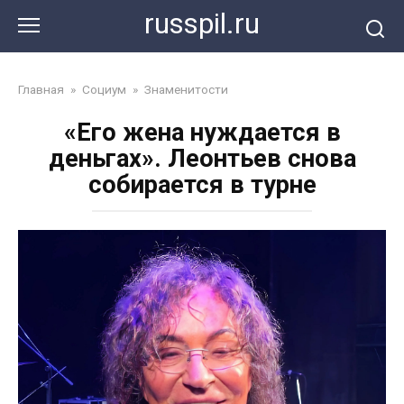
Перейти
russpil.ru
к
контенту
Главная
»
Социум
»
Знаменитости
«Его жена нуждается в
деньгах». Леонтьев снова
собирается в турне