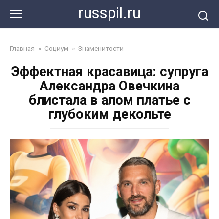
Перейти
russpil.ru
к
контенту
Главная
»
Социум
»
Знаменитости
Эффектная красавица: супруга
Александра Овечкина
блистала в алом платье с
глубоким декольте