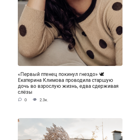
«Первый птенец покинул гнездо» 🕊️
Екатерина Климова проводила старшую
дочь во взрослую жизнь, едва сдерживая
слёзы
0
2.3к.