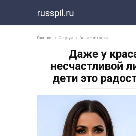
Перейти
russpil.ru
к
контенту
Главная
»
Социум
»
Знаменитости
Даже у крас
несчастливой л
дети это радос