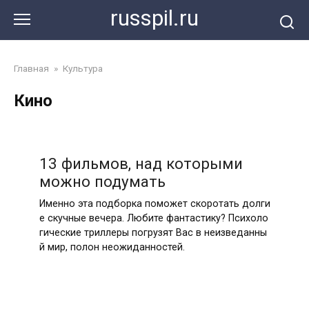
Перейти
russpil.ru
к
контенту
Главная
»
Культура
Кино
13 фильмов, над которыми
можно подумать
Именно эта подборка поможет скоротать долги
е скучные вечера. Любите фантастику? Психоло
гические триллеры погрузят Вас в неизведанны
й мир, полон неожиданностей.