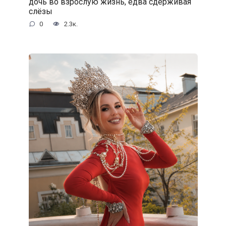
дочь во взрослую жизнь, едва сдерживая
слёзы
0
2.3к.