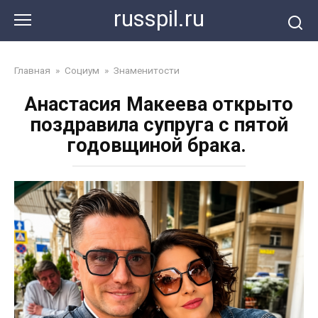
Перейти
russpil.ru
к
контенту
Главная
»
Социум
»
Знаменитости
Анастасия Макеева открыто
поздравила супруга с пятой
годовщиной брака.